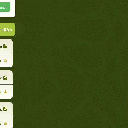
المق
مقالا
عر
فر
عر
فر
عر
فر