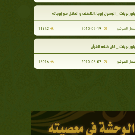
ور بوينت _ الرسول زوجا ،التلطف و الدلال مع زوجاته
مل الموقع
11942
2010-05-19
ور بوينت _ كان خلقه القرآن
مل الموقع
16016
2010-06-07