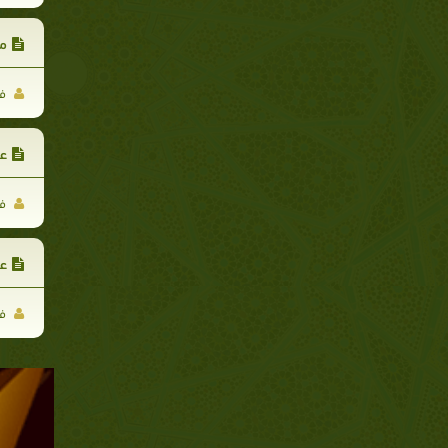
مح
فر
عر
فر
عر
فر