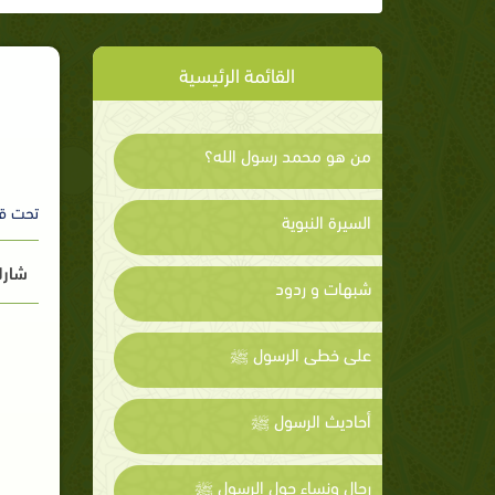
القائمة الرئيسية
من هو محمد رسول الله؟
تحت ق
السيرة النبوية
شارك
شبهات و ردود
على خطى الرسول ﷺ
أحاديث الرسول ﷺ
رجال ونساء حول الرسول ﷺ