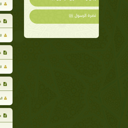
ال
نصرة الرسول ﷺ
في
ال
في
ال
في
ال
مز