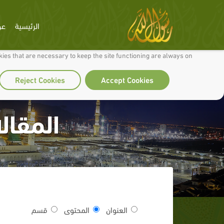
الرئيسية
عن
 to make our site work well for you and so we can continually improve it.
ies that are necessary to keep the site functioning are always on
Reject Cookies
Accept Cookies
المقال
العنوان
المحتوى
قسم