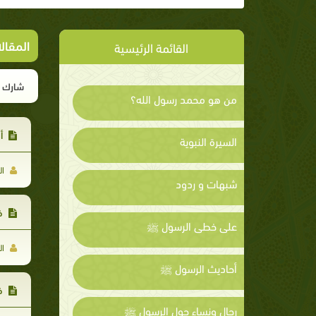
المقال
القائمة الرئيسية
شارك ا
من هو محمد رسول الله؟
أه
السيرة النبوية
ال
شبهات و ردود
في
على خطى الرسول ﷺ
ال
أحاديث الرسول ﷺ
في
رجال ونساء حول الرسول ﷺ