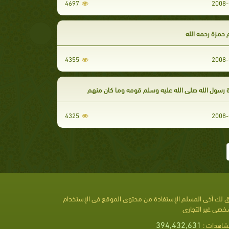
4697
2008-
حمزة رحمه الله
4355
2008-
 رسول الله صلى الله عليه وسلم قومه وما كان منهم
4325
2008-
 لك أخى المسلم الإستفادة من محتوى الموقع فى الإستخدام
خصى غير التجارى
394,432,631
شاهدات :