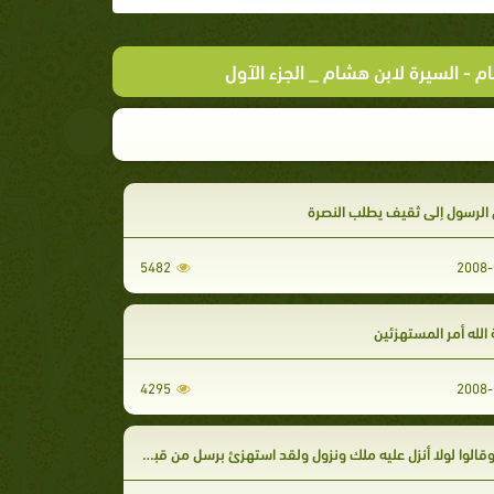
ام
- السيرة لابن هشام _ الجزء الآول
لرسول إلى ثقيف يطلب النصرة
5482
2008-
الله أمر المستهزئين
4295
2008-
قالوا لولا أنزل عليه ملك ونزول ولقد استهزئ برسل من قبلك