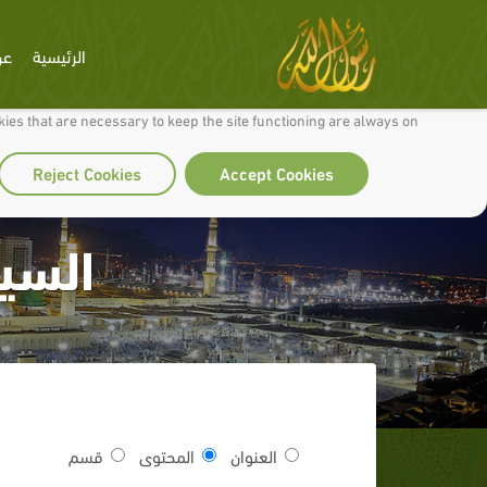
الرئيسية
عن
 to make our site work well for you and so we can continually improve it.
ies that are necessary to keep the site functioning are always on
Reject Cookies
Accept Cookies
السير
العنوان
المحتوى
قسم