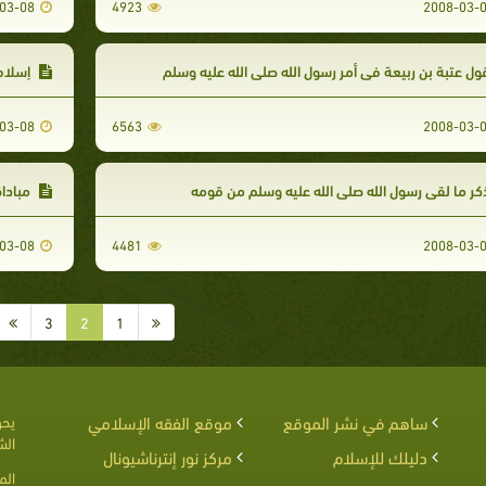
03-08
4923
2008-03-
ل عتبة بن ربيعة في أمر رسول الله صلى الله عليه وسلم
إسلام 
03-08
6563
2008-03-
ر ما لقى رسول الله صلى الله عليه وسلم من قومه
مباداة
03-08
4481
2008-03-
3
2
1
ساهم في نشر الموقع
موقع الفقه الإسلامي
يحق
الش
دليلك للإسلام
مركز نور إنترناشيونال
الم