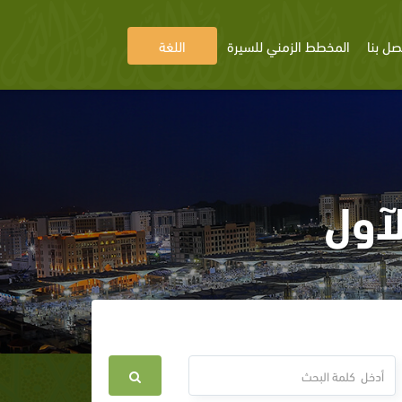
صل بنا
المخطط الزمني للسيرة
اللغة
لآول