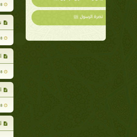
08
نصرة الرسول ﷺ
نز
08
أم
08
أم
08
أو