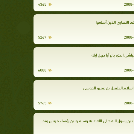
4365
2008-
د النصارى الذين أسلموا
5267
2008-
إراشي الذي باع أبا جهل إبله
6088
2008-
سلام الطفيل بن عمرو الدوسي
5765
2008-
بين رسول الله صلى الله عليه وسلم وبين رؤساء قريش وتفسير لسورة الكهف