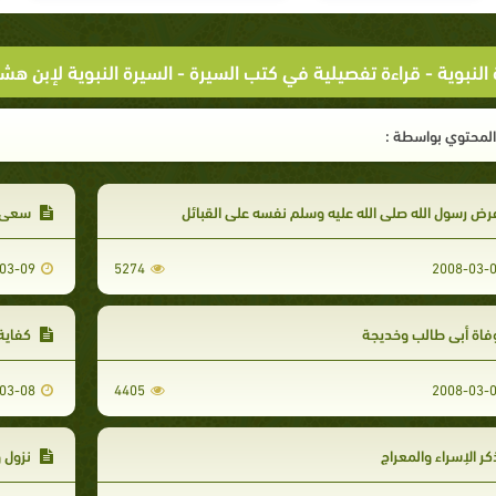
النبوية
-
قراءة تفصيلية في كتب السيرة
-
السيرة النبوية لإبن هش
لمحتوي بواسطة :
ض رسول الله صلى الله عليه وسلم نفسه على القبائل
سعي ا
03-09
5274
2008-03-
اة أبي طالب وخديجة
كفاية 
03-08
4405
2008-03-
ر الإسراء والمعراج
نزول و