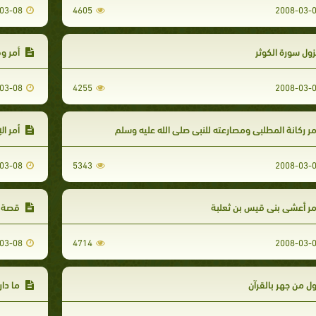
03-08
4605
2008-03-
ول سورة الكوثر
أمر وف
03-08
4255
2008-03-
ر ركانة المطلبي ومصارعته للنبي صلى الله عليه وسلم
أمر ال
03-08
5343
2008-03-
ر أعشى بني قيس بن ثعلبة
قصة إ
03-08
4714
2008-03-
ل من جهر بالقرآن
ما دار 