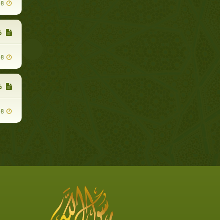
08
قو
08
ذك
08