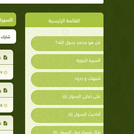
السيرة 
القائمة الرئيسية
شارك ا
من هو محمد رسول الله؟
عر
السيرة النبوية
09
شبهات و ردود
وف
على خطى الرسول ﷺ
08
أحاديث الرسول ﷺ
ذك
رجال ونساء حول الرسول ﷺ