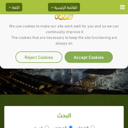
القائمة الرئيسية
اللغة
We use cookies to make our site work well for you and so we can
continually improve it.
The cookies that are necessary to keep the site functioning are
always on
عــام الحـــزن
Reject Cookies
Accept Cookies
البحث
العنوان
المحتوى
قسم