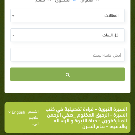
المقالات
كل اللغات
السيرة النبوية
-
قراءة تفصيلية في كتب
القسم
English
السيرة
-
الرحيق المختوم _صفي الرحمن
مترجم
المباركفوري
-
حياة النبـوة و الرسـالة
الى :
والدعـوة
- عــام الحـــزن