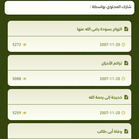
شارك المحتوي بواسطة :
الزواج بسودة رضي الله عنها‏‏
5272
2007-11-20
تراكم الأحزان
5088
2007-11-20
خديجة إلى رحمة الله
5259
2007-11-20
وفاة أبي طالب