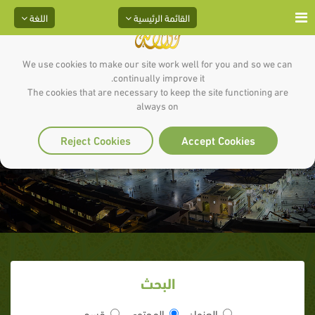
القائمة الرئيسية
اللغة
We use cookies to make our site work well for you and so we can
continually improve it.
The cookies that are necessary to keep the site functioning are
always on
نوايا مساعدة الناس
Reject Cookies
Accept Cookies
البحث
العنوان
المحتوى
قسم