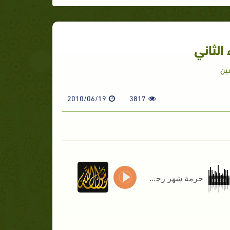
الثاني
ين
2010/06/19
3817
حرمة شهر رجب _ الجزء الثاني
00:00