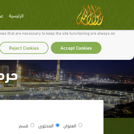
الرئيسية
عن
 to make our site work well for you and so we can continually improve it.
ies that are necessary to keep the site functioning are always on
Reject Cookies
Accept Cookies
حرم
العنوان
المحتوى
قسم