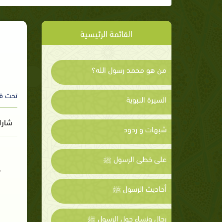
القائمة الرئيسية
من هو محمد رسول الله؟
تحت ق
السيرة النبوية
شارك
شبهات و ردود
على خطى الرسول ﷺ
أحاديث الرسول ﷺ
رجال ونساء حول الرسول ﷺ