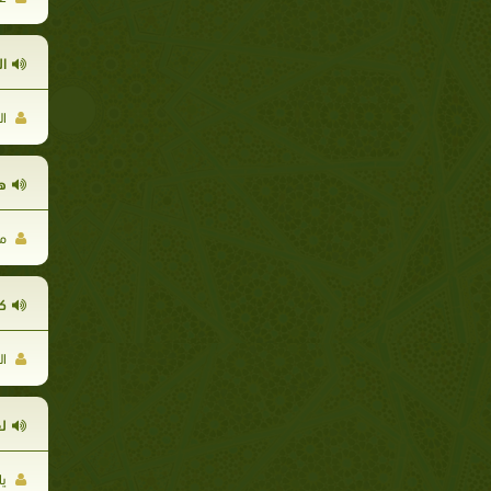
ا
ال
هد
مح
ك
ال
ل
يا