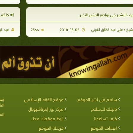
رف البشير في تواضع البشير النذير
كلكم 
شيخ / علي عبد الخالق القرني
عبد الر
2566
2018-05-02
ساهم في نشر الموقع
موقع الفقه الإسلامي
يحق
الش
دليلك للإسلام
مركز نور إنترناشيونال
الم
كيف تساعدنا
اربط موقعك معنا
اهداف الموقع
خريطة الموقع