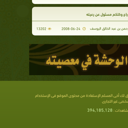
راع وكلكم مسئول عن رعيته
حمن بن عبد الخالق اليوسف
13202
2008-06-24
 لك أخى المسلم الإستفادة من محتوى الموقع فى الإستخدام
خصى غير التجارى
394,185,128
شاهدات :