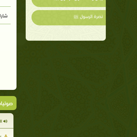
شارك
نصرة الرسول ﷺ
صوتيا
ا
عب