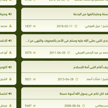
لسنة ومايخالفها من البدعة
وصية ا
شيخ / نبيل العوضي
محمد ع
1837
2018-02-11
ي النبي صلى الله عليه وسلم في الأمر بالمعروف والنهي عن المنكر
الانتم
مد بن عبد الرحمن العريفي
أبو اس
3575
2011-06-20
يف أقام النبى أمة الإسلام
التوجي
شيخ / نشأت أحمد
الشيخ ص
3021
2013-04-28
قد كان لكم في رسول الله أسوة حسنة
احتساب
سر برهامى
فيصل ب
9687
2008-08-06