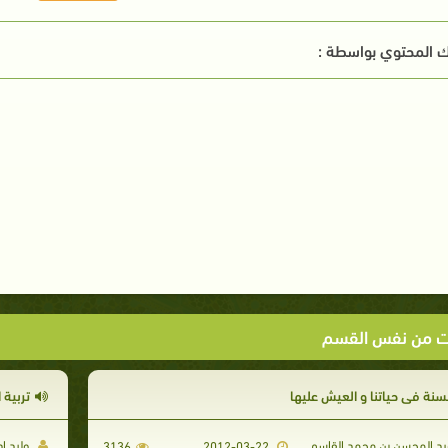
 المحتوي بواسطة :
ت من نفس القسم
لسنة في حياتنا و العيش عليها
تربية 
د المحسن بن محمد القاسم
وليد إ
3136
2012-03-22