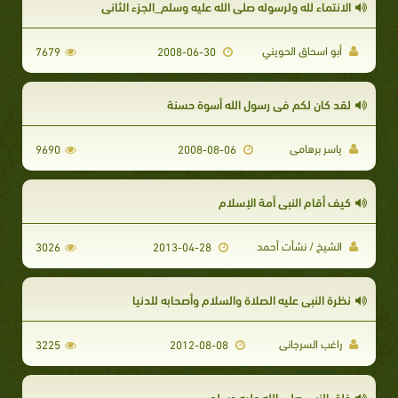
الانتماء لله ولرسوله صلى الله عليه وسلم_الجزء الثاني
أبو اسحاق الحويني
7679
2008-06-30
لقد كان لكم في رسول الله أسوة حسنة
ياسر برهامى
9690
2008-08-06
كيف أقام النبى أمة الإسلام
الشيخ / نشأت أحمد
3026
2013-04-28
نظرة النبى عليه الصلاة والسلام وأصحابه للدنيا
راغب السرجانى
3225
2012-08-08
خلق النبي صلى الله عليه وسلم