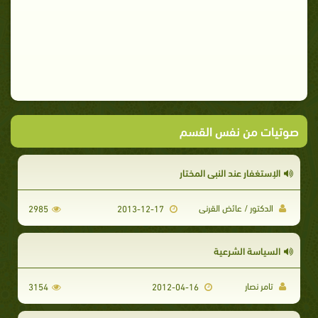
صوتيات من نفس القسم
الإستغفار عند النبي المختار
الدكتور / عائض القرنى
2985
2013-12-17
السياسة الشرعية
تامر نصار
3154
2012-04-16