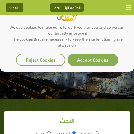
القائمة الرئيسية
اللغة
We use cookies to make our site work well for you and so we can
continually improve it.
The cookies that are necessary to keep the site functioning are
always on
الرسول يستشير
Reject Cookies
Accept Cookies
البحث
العنوان
المحتوى
قسم