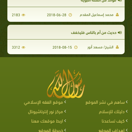
محمد إسماعيل المقدم
2183
2018-06-28
حديث من أم بالناس فليخفف
الشيخ/ مسعد أنور
3312
2018-08-15
ساهم في نشر الموقع
موقع الفقه الإسلامي
دليلك للإسلام
مركز نور إنترناشيونال
كيف تساعدنا
اربط موقعك معنا
اهداف الموقع
خريطة الموقع