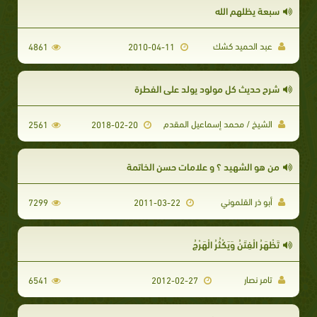
سبعة يظلهم الله
عبد الحميد كشك
4861
2010-04-11
شرح حديث كل مولود يولد على الفطرة
الشيخ / محمد إسماعيل المقدم
2561
2018-02-20
من هو الشهيد ؟ و علامات حسن الخاتمة
أبو ذر القلموني
7299
2011-03-22
تَظْهَرُ الْفِتَنُ وَيَكْثُرُ الْهَرْجُ
تامر نصار
6541
2012-02-27