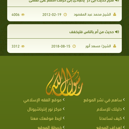
الشيخ محمد عبد المقصود
4006
2012-02-19
حديث من أم بالناس فليخفف
الشيخ/ مسعد أنور
3312
2018-08-15
ساهم في نشر الموقع
موقع الفقه الإسلامي
دليلك للإسلام
مركز نور إنترناشيونال
كيف تساعدنا
اربط موقعك معنا
اهداف الموقع
خريطة الموقع