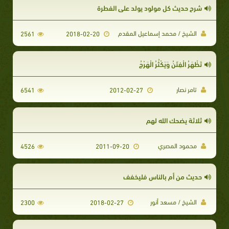
شرح حديث كل مولود يولد على الفطرة
الشيخ / محمد إسماعيل المقدم
2561
2018-02-20
تَظْهَرُ الْفِتَنُ وَيَكْثُرُ الْهَرْجُ
تامر نصار
6541
2012-02-27
ثلاثة يضحك الله لهم
محمود المصري
4526
2011-09-20
حديث من أم بالناس فليخفف
الشيخ / مسعد أنور
2300
2018-02-27