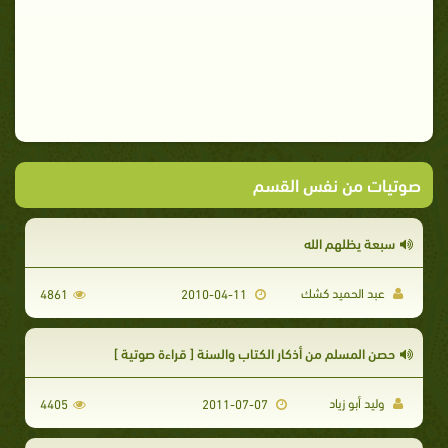
صوتيات من نفس القسم
سبعة يظلهم الله
عبد الحميد كشك
4861
2010-04-11
حصن المسلم من أذكار الكتاب والسنة [ قراءة صوتية ]
وليد أبو زياد
4405
2011-07-07