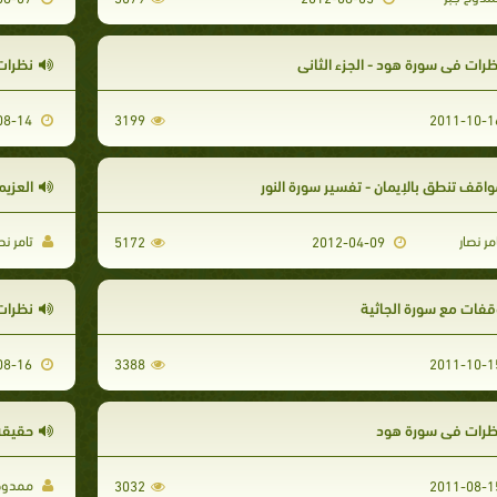
ظرات في سورة هود - الجزء الثاني
نظرات
2011-08-14
3199
واقف تنطق بالإيمان - تفسير سورة النور
العزيم
مر نصار
تامر نص
5172
2012-04-09
قفات مع سورة الجاثية‏
نظرات
2011-08-16
3388
ظرات في سورة هود
حقيقة 
ممدوح 
3032