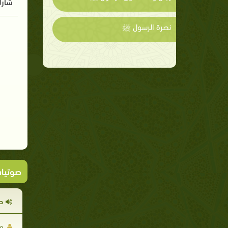
شارك
نصرة الرسول ﷺ
صوتيا
حق
مم