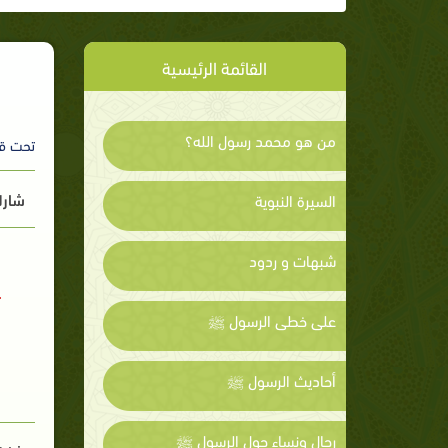
القائمة الرئيسية
من هو محمد رسول الله؟
تحت ق
شارك
السيرة النبوية
شبهات و ردود
على خطى الرسول ﷺ
أحاديث الرسول ﷺ
رجال ونساء حول الرسول ﷺ