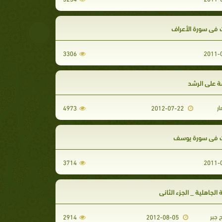
 في سورة الأعراف
3306
ة على الرشد
ار
4973
2012-07-22
 في سورة يوسف
3714
الجاهلية _ الجزء الثانى
جبر
2914
2012-08-05