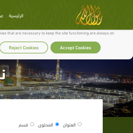
الرئيسية
عن
 to make our site work well for you and so we can continually improve it.
ies that are necessary to keep the site functioning are always on
Reject Cookies
Accept Cookies
ن
العنوان
المحتوى
قسم