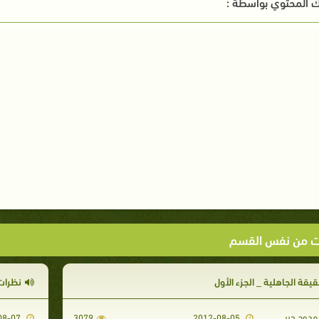
 المحتوي بواسطة :
ت من نفس القسم
يقة الجاهلية _ الجزء الأول
نظرات
دوح جبر
2011-08-07
3079
2012-08-05