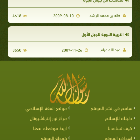
خالد بن محمد الراشد
4618
2009-08-10
التربية النبوية للجيل الأول
عبد الله عزام
8650
2007-11-26
ساهم في نشر الموقع
موقع الفقه الإسلامي
دليلك للإسلام
مركز نور إنترناشيونال
كيف تساعدنا
اربط موقعك معنا
اهداف الموقع
خريطة الموقع