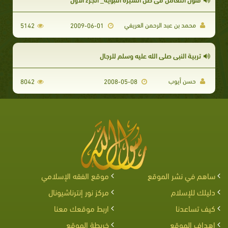
محمد بن عبد الرحمن العريفي
5142
2009-06-01
تربية النبي صلى الله عليه وسلم للرجال
حسن أيوب
8042
2008-05-08
ساهم في نشر الموقع
موقع الفقه الإسلامي
دليلك للإسلام
مركز نور إنترناشيونال
كيف تساعدنا
اربط موقعك معنا
اهداف الموقع
خريطة الموقع