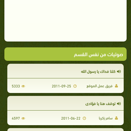
صوتيات من نفس القسم
كلنا فداك يا رسول الله
فريق عمل الموقع
5333
2011-09-25
توقف هنا يا فؤادي
سامر زكريا
4597
2011-06-22