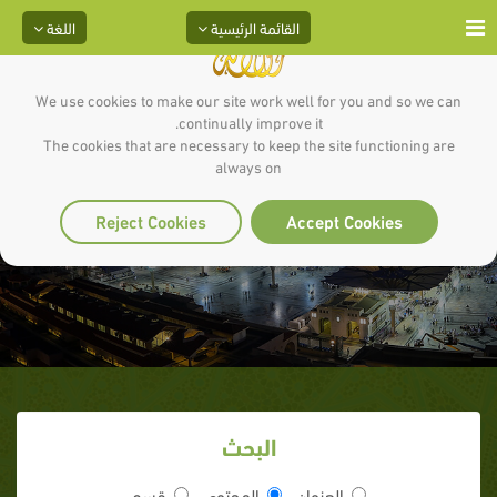
القائمة الرئيسية
اللغة
We use cookies to make our site work well for you and so we can
continually improve it.
The cookies that are necessary to keep the site functioning are
always on
دعاء يوم عرفات
Reject Cookies
Accept Cookies
البحث
العنوان
المحتوى
قسم