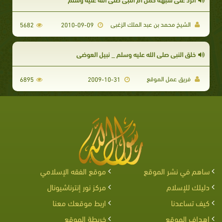
الشيخ محمد بن عبد الملك الزغبى
5682
2010-09-09
خلق النبي صلى الله عليه وسلم _ نبيل العوضي
فريق عمل الموقع
6895
2009-10-31
ساهم في نشر الموقع
موقع الفقه الإسلامي
دليلك للإسلام
مركز نور إنترناشيونال
كيف تساعدنا
اربط موقعك معنا
اهداف الموقع
خريطة الموقع