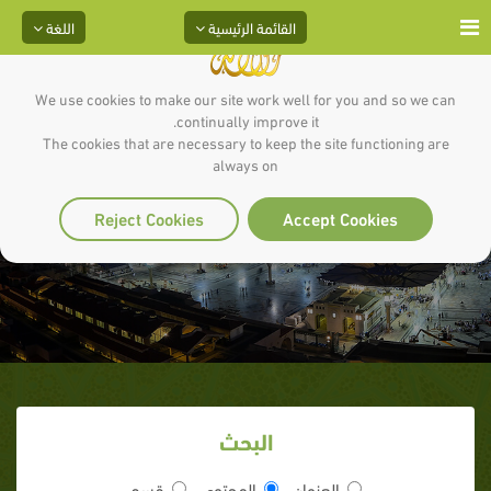
القائمة الرئيسية
اللغة
We use cookies to make our site work well for you and so we can
continually improve it.
The cookies that are necessary to keep the site functioning are
always on
أول المكذبين
Reject Cookies
Accept Cookies
البحث
العنوان
المحتوى
قسم