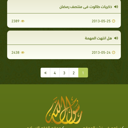
ذكريات طالوت في منتصف رمضان
2389
2013-05-25
هل انتهت المهمة
2438
2013-05-24
4
3
2
1
ساهم في نشر الموقع
موقع الفقه الإسلامي