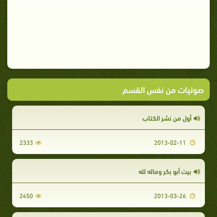
صوتيات من نفس القسم
أول من نشر الكتاب
2333
2013-02-11
بيت أبو بكر وماله لله
2450
2013-03-26