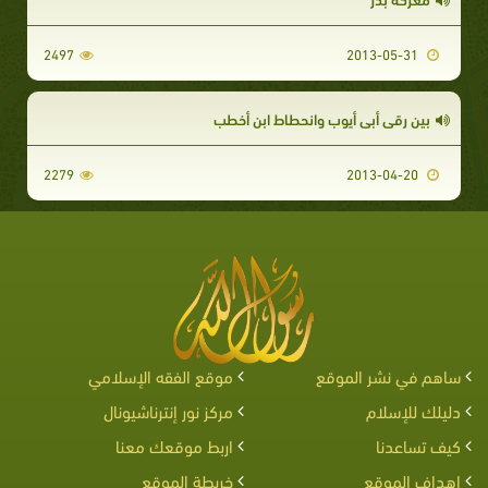
2497
2013-05-31
بين رقي أبي أيوب وانحطاط ابن أخطب
2279
2013-04-20
ساهم في نشر الموقع
موقع الفقه الإسلامي
دليلك للإسلام
مركز نور إنترناشيونال
كيف تساعدنا
اربط موقعك معنا
اهداف الموقع
خريطة الموقع