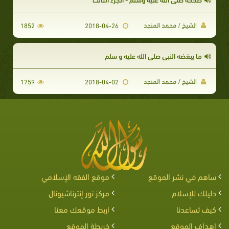
الشيخ / محمد المنجد
1852
2018-04-26
ما يبغضه النبي صلى الله عليه و سلم
الشيخ / محمد المنجد
1759
2018-04-02
ساهم في نشر الموقع
موقع الفقه الإسلامي
دليلك للإسلام
مركز نور إنترناشيونال
كيف تساعدنا
اربط موقعك معنا
اهداف الموقع
خريطة الموقع