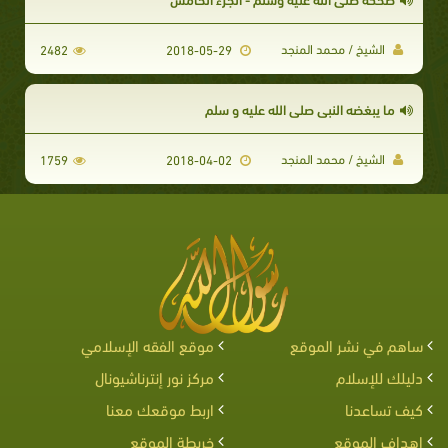
الشيخ / محمد المنجد
2482
2018-05-29
ما يبغضه النبي صلى الله عليه و سلم
الشيخ / محمد المنجد
1759
2018-04-02
ساهم في نشر الموقع
موقع الفقه الإسلامي
دليلك للإسلام
مركز نور إنترناشيونال
كيف تساعدنا
اربط موقعك معنا
اهداف الموقع
خريطة الموقع