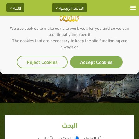
القائمة الرئيسية
اللغة
We use cookies to make our site work well for you and so we can
continually improve it.
The cookies that are necessary to keep the site functioning are
always on
تابع لماذا السيره
Reject Cookies
Accept Cookies
البحث
العنوان
المحتوى
قسم