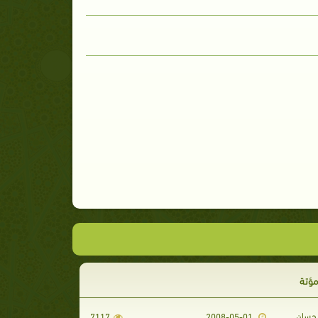
مؤتة
حسان
7117
2008-05-01