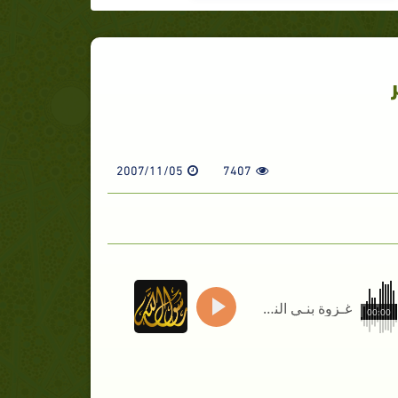
2007/11/05
7407
غـزوة بنـي النضــير
00:00