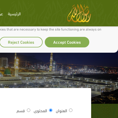
الرئيسية
عن
 to make our site work well for you and so we can continually improve it.
ies that are necessary to keep the site functioning are always on
Reject Cookies
Accept Cookies
العنوان
المحتوى
قسم