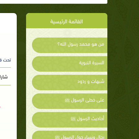
القائمة الرئيسية
من هو محمد رسول الله؟
تحت ق
السيرة النبوية
شارك
شبهات و ردود
على خطى الرسول ﷺ
أحاديث الرسول ﷺ
رجال ونساء حول الرسول ﷺ