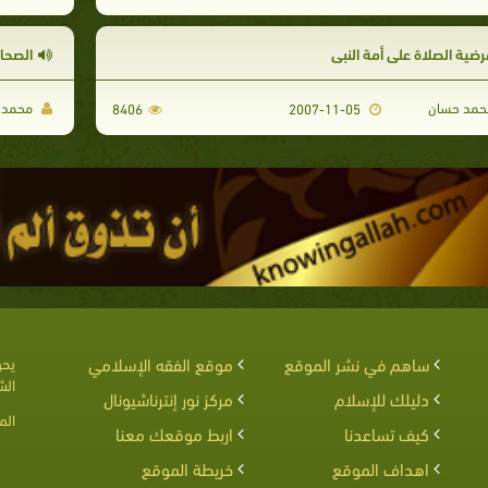
رضية الصلاة على أمة النبى
الصحا
مد حسان
محمد 
8406
2007-11-05
ساهم في نشر الموقع
موقع الفقه الإسلامي
يحق
الش
دليلك للإسلام
مركز نور إنترناشيونال
الم
كيف تساعدنا
اربط موقعك معنا
اهداف الموقع
خريطة الموقع