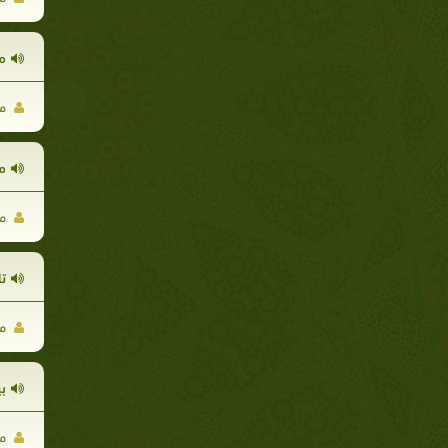
م
مح
م
مح
تا
مح
ب
مح