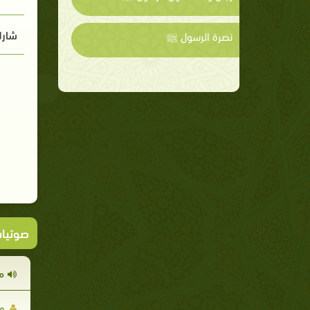
شارك
نصرة الرسول ﷺ
صوتيا
م
مح