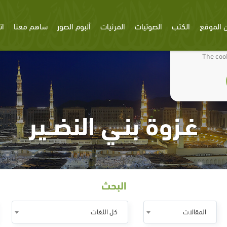
 الموقع
الكتب
الصوتيات
المرئيات
ألبوم الصور
ساهم معنا
ات
We use cookies
The cook
غـزوة بنـي النضــير
البحث
المقالات
كل اللغات