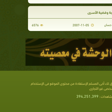
بة وقضية الأسـرى
حسان
6576
2007-11-05
 لك أخى المسلم الإستفادة من محتوى الموقع فى الإستخدام
خصى غير التجارى
394,251,399
شاهدات :