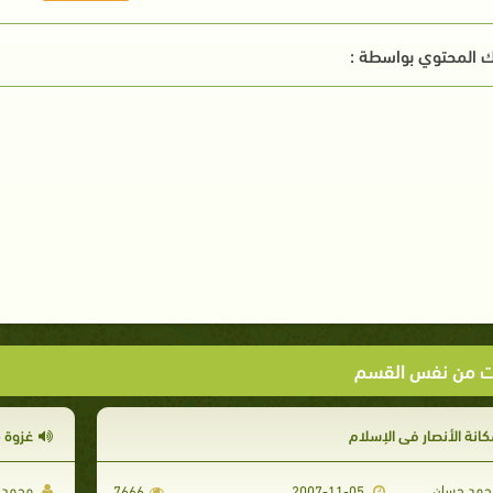
 المحتوي بواسطة :
ت من نفس القسم
كانة الأنصار فى الإسلام
غزوة 
مد حسان
محمد 
7666
2007-11-05