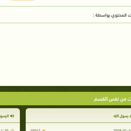
 المحتوي بواسطة :
ت من نفس القسم
ا رسول الله
الرسو
2007-11-30
29067