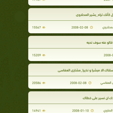
 كأنك تراه_بشير المحلاوي
لمحلاوي
15567
2008-02-08
قالو عنه سوف نحبه
15209
سلناك الا مبشرا و نذيرا_مشاري العفاسي
العفاسي
20586
2008-02-08
ك ان نسير علي خطاك
لصاوي
14941
2008-01-10