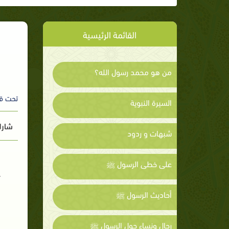
القائمة الرئيسية
من هو محمد رسول الله؟
تحت ق
السيرة النبوية
شارك
شبهات و ردود
على خطى الرسول ﷺ
أحاديث الرسول ﷺ
رجال ونساء حول الرسول ﷺ