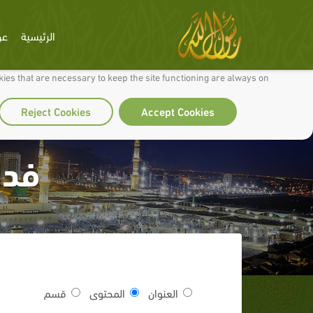
الرئيسية
عن
 to make our site work well for you and so we can continually improve it.
ies that are necessary to keep the site functioning are always on
Reject Cookies
Accept Cookies
فدا
العنوان
المحتوى
قسم