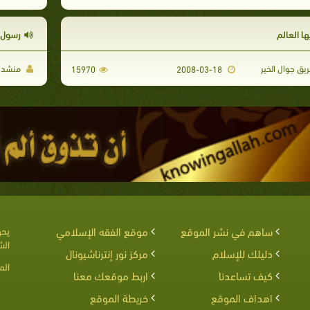
ها العالم
رسول ا
يق جوال الخير
منشدين
15970
2008-03-18
ساهم في نشر الموقع
موقع الفقه الإسلامي
يحق
الش
دليلك للإسلام
مركز نور إنترناشيونال
الم
كيف تساعدنا
اربط موقعك معنا
اهداف الموقع
خريطة الموقع