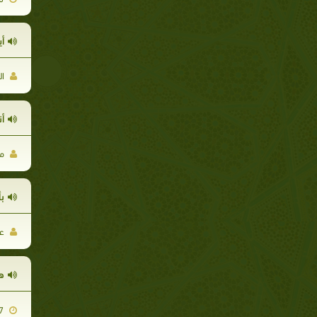
أ
ال
أن
مح
ب
عا
ه
2007-11-27