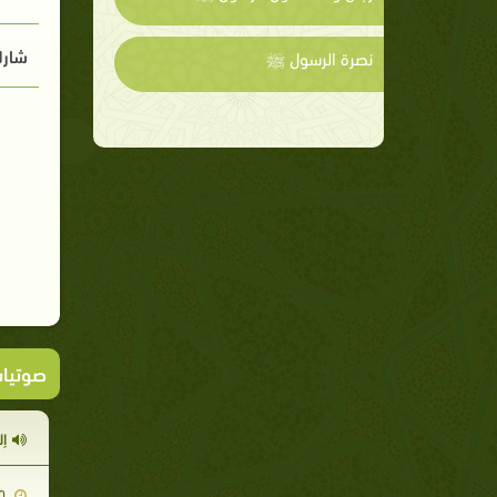
شارك
نصرة الرسول ﷺ
صوتيا
إل
2008-01-10