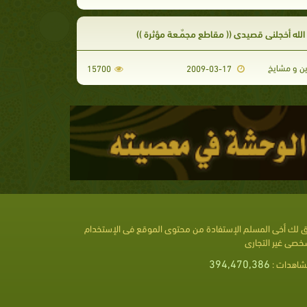
لله أخجلني قصيدي (( مقاطع مجمٌـعة مؤثرة ))
 و مشايخ
15700
2009-03-17
 لك أخى المسلم الإستفادة من محتوى الموقع فى الإستخدام
خصى غير التجارى
394,470,386
شاهدات :