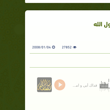
ل الله
2008/01/04
27852
فداك أبي و امي يارسول الله
00:00