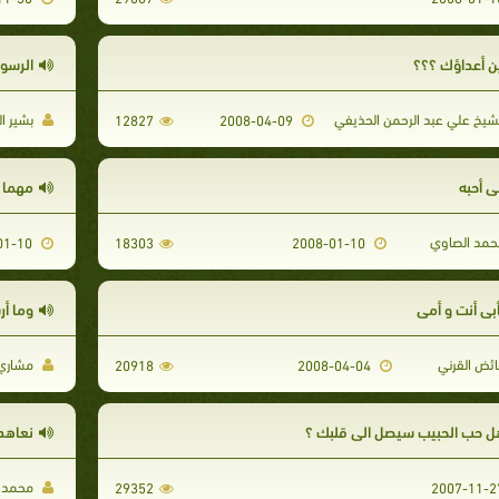
ين أعداؤك ؟؟؟
الرسول
شيخ علي عبد الرحمن الحذيفي
بشير ا
12827
2008-04-09
ي أحبه
مهما 
مد الصاوي
2008-01-10
18303
2008-01-10
أبي أنت و أمي
وما أر
ئض القرني
مشاري 
20918
2008-04-04
ل حب الحبيب سيصل الي قلبك ؟
نعاهد
محمد ا
29352