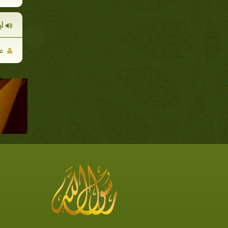
أي
فر