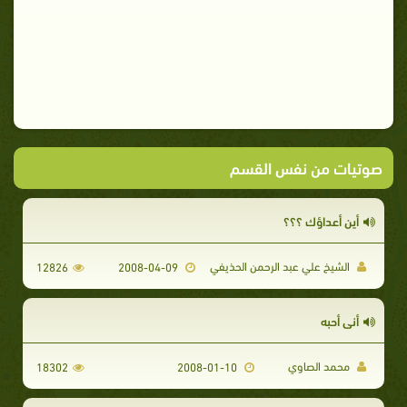
صوتيات من نفس القسم
أين أعداؤك ؟؟؟
الشيخ علي عبد الرحمن الحذيفي
12826
2008-04-09
أني أحبه
محمد الصاوي
18302
2008-01-10