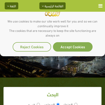
القائمة الرئيسية
اللغة
We use cookies to make our site work well for you and so we can
continually improve it.
The cookies that are necessary to keep the site functioning are
always on
كيف يتجرؤون
Reject Cookies
Accept Cookies
البحث
العنوان
المحتوى
قسم