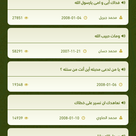
فداك أبي و امي يارسول الله
محمد جبريل
27851
2008-01-04
ومات حبيب الله
محمد حسان
58291
2007-11-21
يا من تدعي محبته أين أنت من سنته ؟
19348
2008-01-06
نعاهدك ان نسير علي خطاك
محمد الصاوي
14939
2008-01-10
رسول الله ربانا