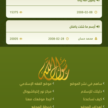
15375
2008-02-08
أرسم ما شئت يافنان
محمد حسان
20005
2008-02-28
ساهم في نشر الموقع
موقع الفقه الإسلامي
دليلك للإسلام
مركز نور إنترناشيونال
كيف تساعدنا
اربط موقعك معنا
اهداف الموقع
خريطة الموقع