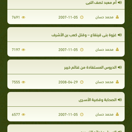
أم معبد تصف النبى
محمد حسان
7691
2007-11-05
غزوة بنى قينقاع – وقتل كعب بن الأشرف
محمد حسان
7197
2007-11-05
الدروس المستفادة من غنائم خيبر
محمد حسان
7555
2008-04-29
الصحابة وقضية الأسـرى
محمد حسان
6577
2007-11-05
الإسراء وفوائد التسبيح