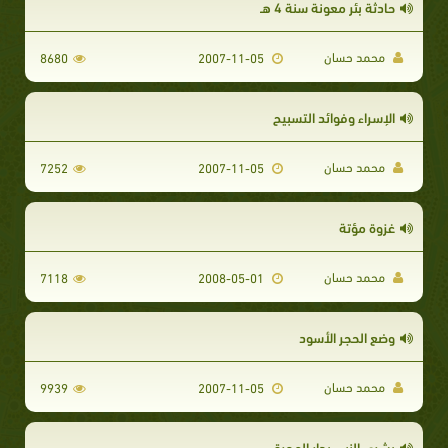
حادثة بئر معونة سنة 4 هـ
محمد حسان
8680
2007-11-05
الإسراء وفوائد التسبيح
محمد حسان
7252
2007-11-05
غزوة مؤتة
محمد حسان
7118
2008-05-01
وضع الحجر الأسود
محمد حسان
9939
2007-11-05
بشرى النبى بدار الهجرة