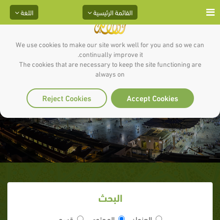
القائمة الرئيسية
اللغة
We use cookies to make our site work well for you and so we can
continually improve it.
The cookies that are necessary to keep the site functioning are
always on
أوائل المهاجرين
Reject Cookies
Accept Cookies
البحث
العنوان
المحتوى
قسم