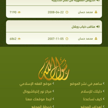
محمد حسان
7190
2008-04-22
مناقب خباب وبلال
محمد حسان
6862
2007-11-05
ساهم في نشر الموقع
موقع الفقه الإسلامي
دليلك للإسلام
مركز نور إنترناشيونال
كيف تساعدنا
اربط موقعك معنا
اهداف الموقع
خريطة الموقع