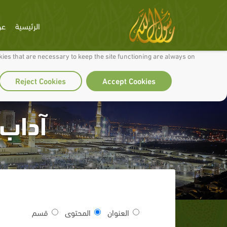
الرئيسية
عن
 to make our site work well for you and so we can continually improve it.
ies that are necessary to keep the site functioning are always on
Reject Cookies
Accept Cookies
آداب 
العنوان
المحتوى
قسم