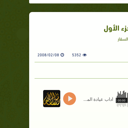
زء الأول
لسقار
2008/02/08
5352
آداب عيادة المريض - الجزء الأول
00:00