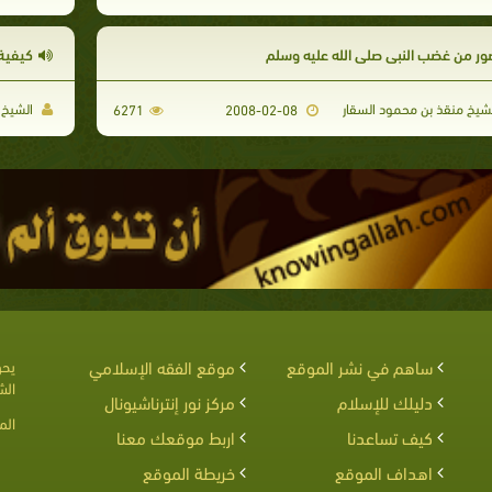
ور من غضب النبي صلى الله عليه وسلم
كيفية 
شيخ منقذ بن محمود السقار
الشيخ 
6271
2008-02-08
ساهم في نشر الموقع
موقع الفقه الإسلامي
يحق
الش
دليلك للإسلام
مركز نور إنترناشيونال
الم
كيف تساعدنا
اربط موقعك معنا
اهداف الموقع
خريطة الموقع