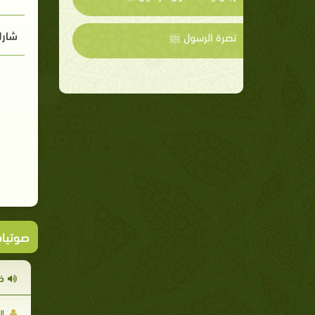
شارك
نصرة الرسول ﷺ
صوتيا
ذ
ال