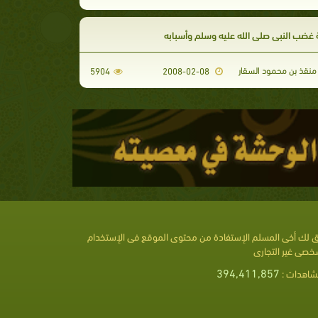
غضب النبي صلى الله عليه وسلم وأسبابه
منقذ بن محمود السقار
5904
2008-02-08
 لك أخى المسلم الإستفادة من محتوى الموقع فى الإستخدام
خصى غير التجارى
394,411,857
شاهدات :