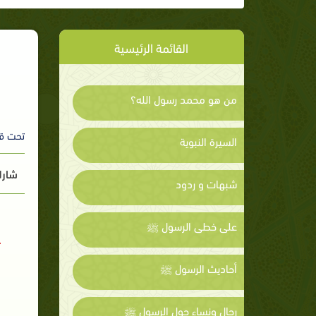
القائمة الرئيسية
من هو محمد رسول الله؟
تحت ق
السيرة النبوية
شارك
شبهات و ردود
على خطى الرسول ﷺ
أحاديث الرسول ﷺ
رجال ونساء حول الرسول ﷺ