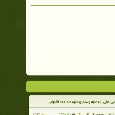
نبي صلى الله عليه وسلم وبكاؤه عند فقد الأحباب
منقذ بن محمود السقار
6087
2008-02-08