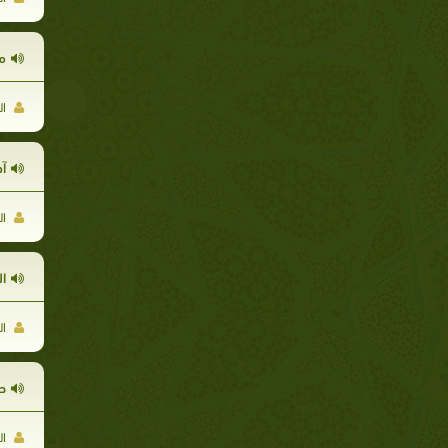
م
ال
آ
ال
ا
ال
ح
ال