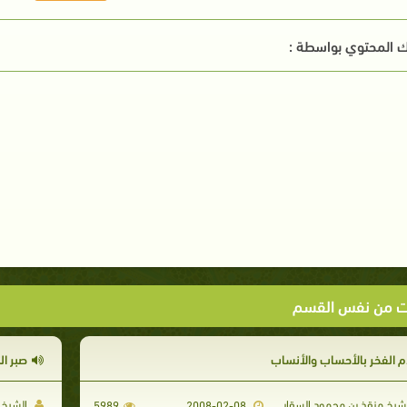
 المحتوي بواسطة :
ت من نفس القسم
م الفخر بالأحساب والأنساب
صبر ال
شيخ منقذ بن محمود السقار
الشيخ 
5989
2008-02-08