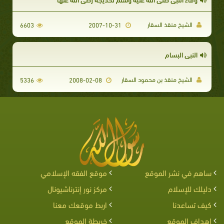
الشيخ منقذ السقار
6603
2007-10-31
النبي البسام
الشيخ منقذ بن محمود السقار
5336
2008-02-08
ساهم في نشر الموقع
موقع الفقه الإسلامي
دليلك للإسلام
مركز نور إنترناشيونال
كيف تساعدنا
اربط موقعك معنا
اهداف الموقع
خريطة الموقع