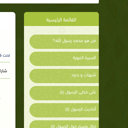
القائمة الرئيسية
من هو محمد رسول الله؟
تحت ق
السيرة النبوية
شارك
شبهات و ردود
على خطى الرسول ﷺ
أحاديث الرسول ﷺ
رجال ونساء حول الرسول ﷺ