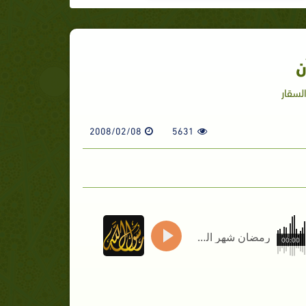
ن
لسقار
2008/02/08
5631
رمضان شهر القرآن
00:00