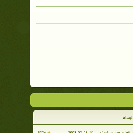
البسام
منقذ بن محمود السقار
5336
2008-02-08