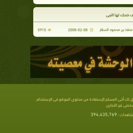
 ضحك لها النبي
منقذ بن محمود السقار
5915
2008-02-08
 لك أخى المسلم الإستفادة من محتوى الموقع فى الإستخدام
خصى غير التجارى
394,435,769
شاهدات :