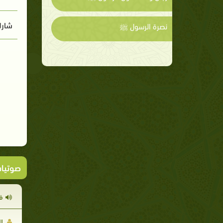
شارك
نصرة الرسول ﷺ
صوتيا
ف
ال