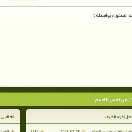
 المحتوي بواسطة :
ت من نفس القسم
ضل إكرام الضيف
النبي 
شيخ منقذ بن محمود السقار
الشيخ 
6780
2008-02-08