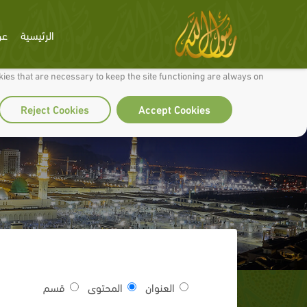
الرئيسية
عن
 to make our site work well for you and so we can continually improve it.
ies that are necessary to keep the site functioning are always on
Reject Cookies
Accept Cookies
العنوان
المحتوى
قسم