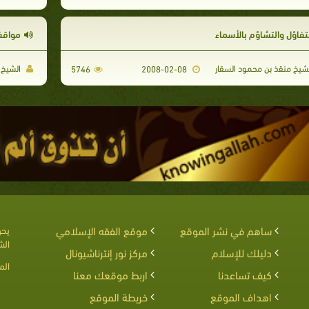
لتفاؤل والتشاؤم بالأسماء
مواقف
شيخ منقذ بن محمود السقار
الشيخ 
5746
2008-02-08
ساهم في نشر الموقع
موقع الفقه الإسلامي
يحق
الش
دليلك للإسلام
مركز نور إنترناشيونال
الم
كيف تساعدنا
اربط موقعك معنا
اهداف الموقع
خريطة الموقع