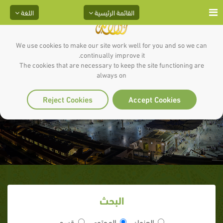
القائمة الرئيسية
اللغة
We use cookies to make our site work well for you and so we can
continually improve it.
The cookies that are necessary to keep the site functioning are
always on
الهدية المحرمة
Reject Cookies
Accept Cookies
البحث
العنوان
المحتوى
قسم