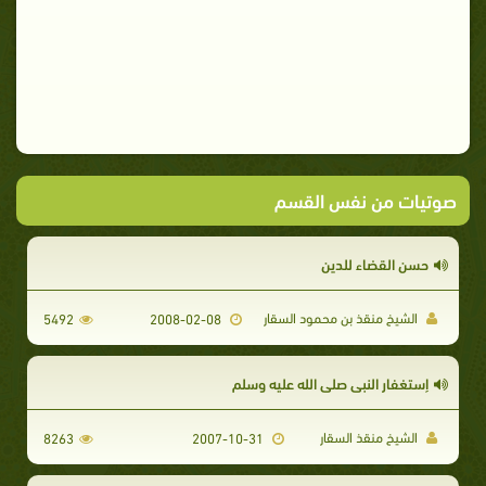
صوتيات من نفس القسم
حسن القضاء للدين
الشيخ منقذ بن محمود السقار
5492
2008-02-08
إستغفار النبى صلى الله عليه وسلم
الشيخ منقذ السقار
8263
2007-10-31