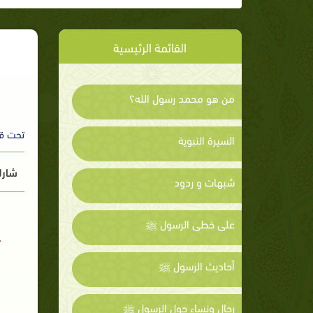
القائمة الرئيسية
من هو محمد رسول الله؟
تحت ق
السيرة النبوية
شارك
شبهات و ردود
على خطى الرسول ﷺ
أحاديث الرسول ﷺ
رجال ونساء حول الرسول ﷺ