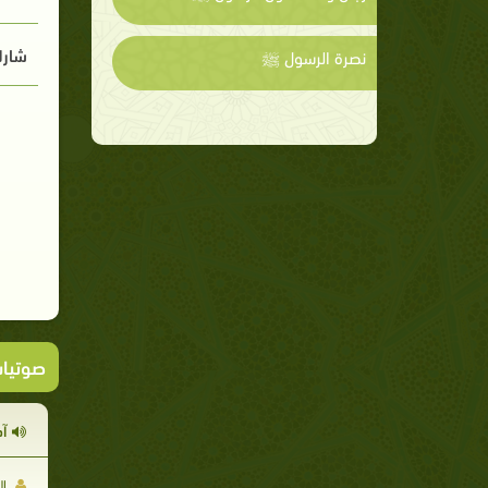
شارك
نصرة الرسول ﷺ
صوتيا
آ
ال