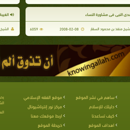
دي النبي في مشاورة النساء
الغيبة
شيخ منقذ بن محمود السقار
الشيخ 
6059
2008-02-08
ساهم في نشر الموقع
موقع الفقه الإسلامي
يحق
الش
دليلك للإسلام
مركز نور إنترناشيونال
الم
كيف تساعدنا
اربط موقعك معنا
اهداف الموقع
خريطة الموقع