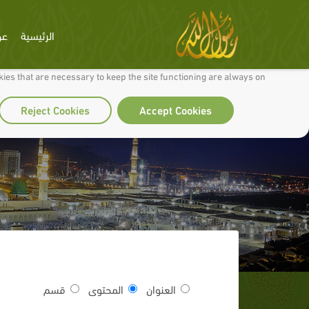
الرئيسية
عن
 to make our site work well for you and so we can continually improve it.
ies that are necessary to keep the site functioning are always on
Reject Cookies
Accept Cookies
العنوان
المحتوى
قسم