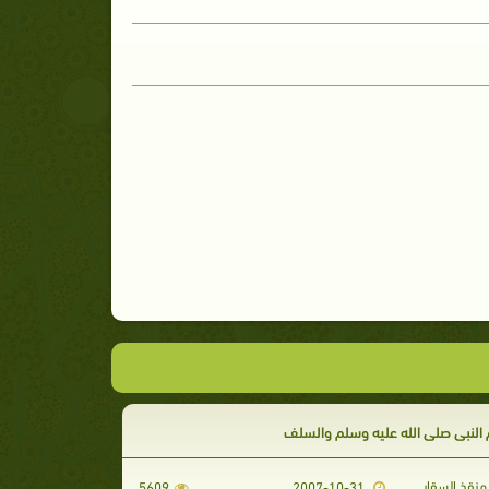
النبى صلى الله عليه وسلم والسلف
منقذ السقار
5609
2007-10-31