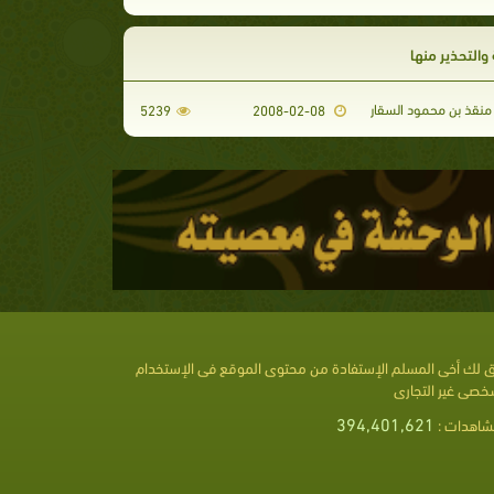
 والتحذير منها
منقذ بن محمود السقار
5239
2008-02-08
 لك أخى المسلم الإستفادة من محتوى الموقع فى الإستخدام
خصى غير التجارى
394,401,621
شاهدات :