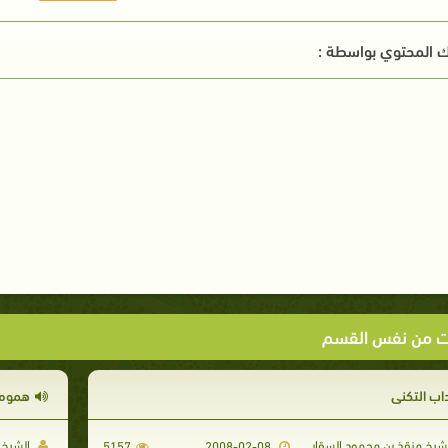
 المحتوي بواسطة :
ت من نفس القسم
داب التكني
هموم 
شيخ منقذ بن محمود السقار
الشيخ 
5157
2008-02-08