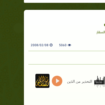
لسقار
2008/02/08
5060
التحذير من الدَين
00:00