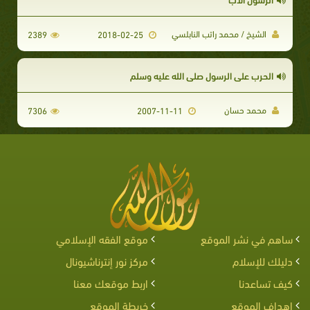
الشيخ / محمد راتب النابلسي
2389
2018-02-25
الحرب على الرسول صلي الله عليه وسلم
محمد حسان
7306
2007-11-11
ساهم في نشر الموقع
موقع الفقه الإسلامي
دليلك للإسلام
مركز نور إنترناشيونال
كيف تساعدنا
اربط موقعك معنا
اهداف الموقع
خريطة الموقع