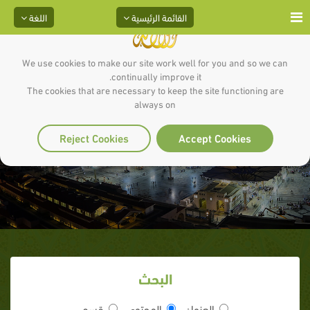
القائمة الرئيسية
اللغة
We use cookies to make our site work well for you and so we can
continually improve it.
The cookies that are necessary to keep the site functioning are
always on
بايع رسول الله
Reject Cookies
Accept Cookies
البحث
العنوان
المحتوى
قسم