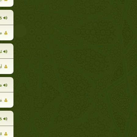
ك
مث
ت
أب
م
مح
كأ
ال