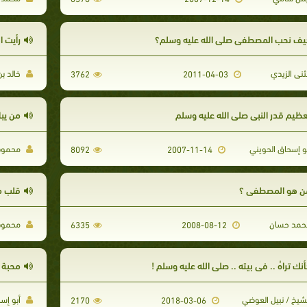
يف نحب المصطفى صلى الله عليه وسلم؟
رأيت ا
نى الزيدي
خالد بن
3762
2011-04-03
عظيم قدر النبي صلى الله عليه وسلم
من يبا
و إسحاق الحويني
محمود
8092
2007-11-14
ن هو المصطفي ؟
قلب م
مد حسان
محمود
6335
2008-08-12
نك تراهُ .. في بيته .. صلى الله عليه وسلم !
محبة ا
شيخ / نبيل العوضي
أبو إس
2170
2018-03-06