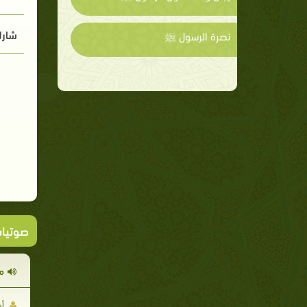
شارك
نصرة الرسول ﷺ
صوتيا
م
أي