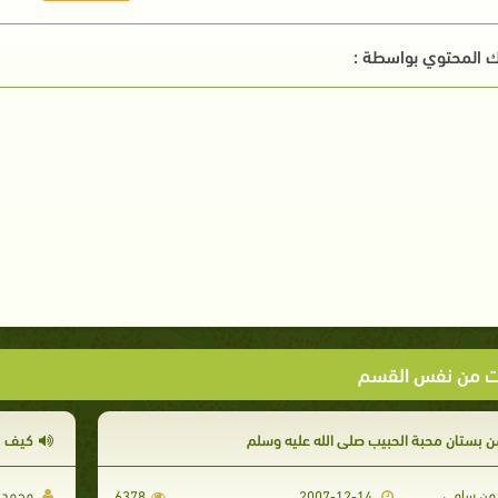
 المحتوي بواسطة :
ت من نفس القسم
ن بستان محبة الحبيب صلى الله عليه وسلم
كيف ن
من سامي
محمد ص
6378
2007-12-14