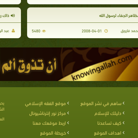
ظاهر الجفاء لرسول الله
ذاك رس
مد فاروق
عبد الو
5480
2008-04-01
ساهم في نشر الموقع
موقع الفقه الإسلامي
يحق
الش
دليلك للإسلام
مركز نور إنترناشيونال
الم
كيف تساعدنا
اربط موقعك معنا
اهداف الموقع
خريطة الموقع