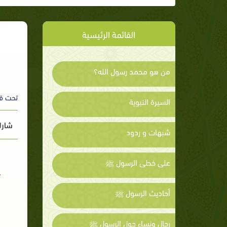
القائمة الرئيسية
من هو محمد رسول الله؟
تحت ق
السيرة النبوية
شارك
شبهات و ردود
على خطى الرسول ﷺ
أحاديث الرسول ﷺ
رجال ونساء حول الرسول ﷺ