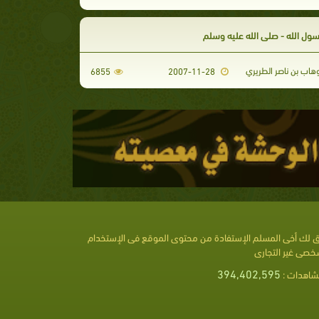
ول الله - صلى الله عليه وسلم
هاب بن ناصر الطريري
6855
2007-11-28
 لك أخى المسلم الإستفادة من محتوى الموقع فى الإستخدام
خصى غير التجارى
394,402,595
شاهدات :