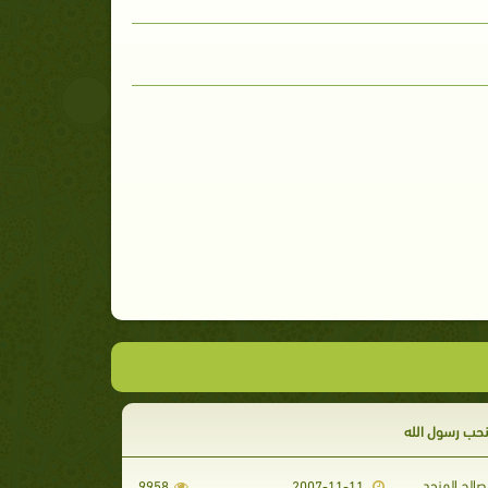
حب رسول الله
الح المنجد
9958
2007-11-11