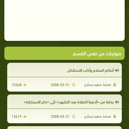
صوتيات من نفس القسم
أحكام السلام وآداب الاستئذان
محمد سعيد رسلان
10348
2008-03-31
بداية من «أدعية الصلاة بعد التشهد» إلى «ذكر الاستخارة»
محمد سعيد رسلان
13619
2008-03-31