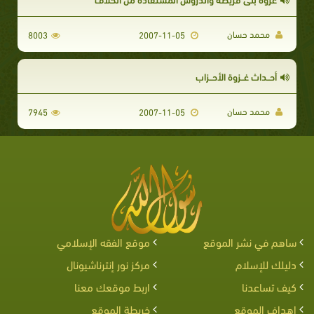
محمد حسان
8003
2007-11-05
أحــداث غــزوة الأحــزاب
محمد حسان
7945
2007-11-05
ساهم في نشر الموقع
موقع الفقه الإسلامي
دليلك للإسلام
مركز نور إنترناشيونال
كيف تساعدنا
اربط موقعك معنا
اهداف الموقع
خريطة الموقع