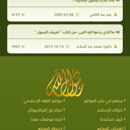
عمر عبد الكافي
8193
2009-03-08
ما الذى يدعوا اليه النبى -من كتاب " تعريف الرسول "
دكتور/ محمد عبد السلام
2903
2012-10-10
ساهم في نشر الموقع
موقع الفقه الإسلامي
دليلك للإسلام
مركز نور إنترناشيونال
كيف تساعدنا
اربط موقعك معنا
اهداف الموقع
خريطة الموقع