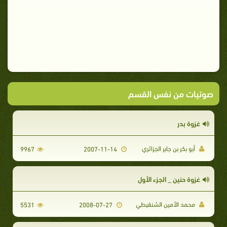
صوتيات من نفس القسم
غزوة بدر
أبو بكر بن جابر الجزائري
9967
2007-11-14
غزوة حنين _ الجزء الأول
محمد الأمين الشنقيطي
5531
2008-07-27