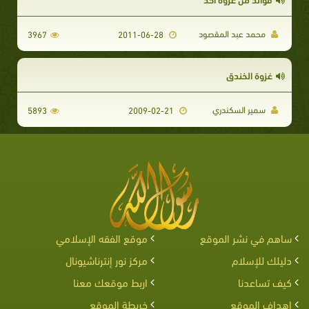
محمد عبد المقصود
3967
2011-06-28
غزوة الخندق
سمير السكندري
5893
2009-02-21
ساهم في نشر الموقع
موقع الفقه الإسلامي
دليلك للإسلام
مركز نور إنترناشيونال
كيف تساعدنا
اربط موقعك معنا
اهداف الموقع
خريطة الموقع