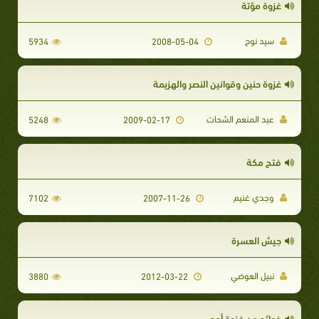
غزوة مؤتة
سيد نوح
5934
2008-05-04
غزوة حنين وقوانين النصر والهزيمة
عبد المنعم الشحات
5248
2009-02-17
فتح مكة
وجدي غنيم
7102
2007-11-26
جيش العسرة
نبيل العوضي
3880
2012-03-22
فوائد من غزوة أحد