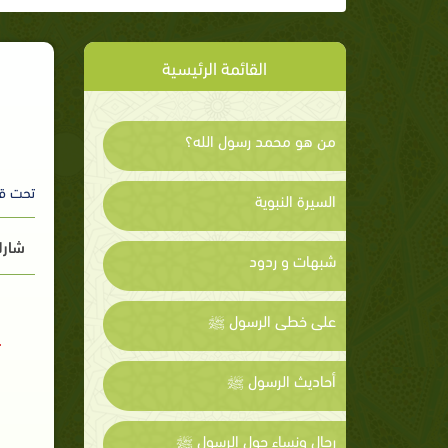
القائمة الرئيسية
من هو محمد رسول الله؟
تحت ق
السيرة النبوية
شارك
شبهات و ردود
على خطى الرسول ﷺ
أحاديث الرسول ﷺ
رجال ونساء حول الرسول ﷺ