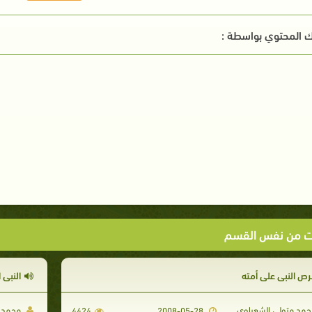
 المحتوي بواسطة :
ت من نفس القسم
رص النبي على أمته
النبي 
مد متولي الشعراوي
محمد م
4424
2008-05-28