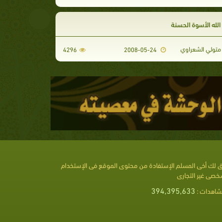
لله الأسوة الحسنة
تولي الشعراوي
4296
2008-05-24
 لك أخى المسلم الإستفادة من محتوى الموقع فى الإستخدام
خصى غير التجارى
394,395,633
شاهدات :