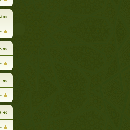
ا
مح
ط
مح
لم
مح
فا
مح