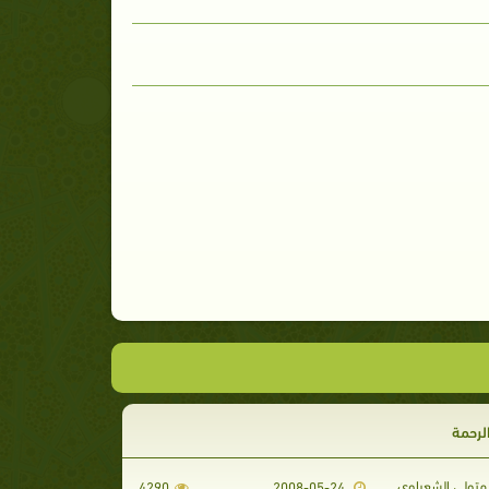
الرحمة
تولي الشعراوي
4290
2008-05-24