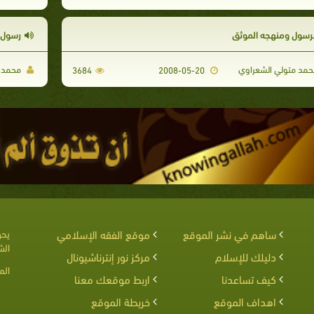
لرسول ومنهجه الموثق
رسول ا
مد متولي الشعراوي
محمد م
3684
2008-05-20
ساهم في نشر الموقع
موقع الفقه الإسلامي
يحق
الش
دليلك للإسلام
مركز نور إنترناشيونال
الم
كيف تساعدنا
اربط موقعك معنا
اهداف الموقع
خريطة الموقع