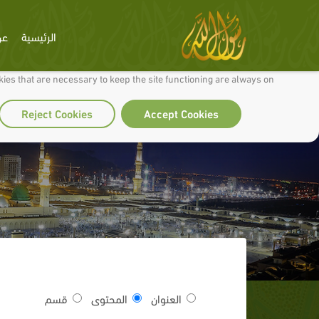
الرئيسية
عن
 to make our site work well for you and so we can continually improve it.
ies that are necessary to keep the site functioning are always on
Reject Cookies
Accept Cookies
العنوان
المحتوى
قسم