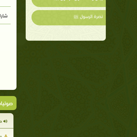
شارك
نصرة الرسول ﷺ
صوتيا
ح
مح