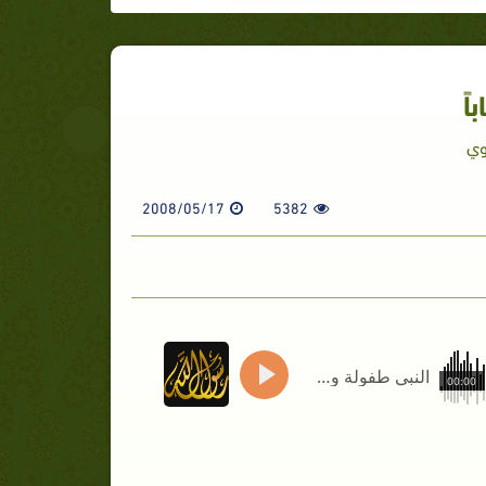
اً
وي
2008/05/17
5382
النبي طفولة وشباباً
00:00