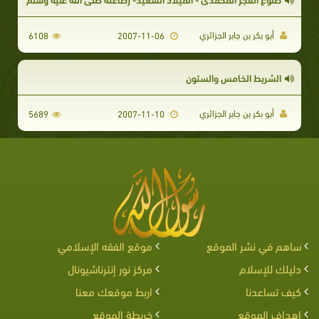
أبو بكر بن جابر الجزائري
6108
2007-11-06
الشريط الخامس والستون
أبو بكر بن جابر الجزائري
5689
2007-11-10
ساهم في نشر الموقع
موقع الفقه الإسلامي
دليلك للإسلام
مركز نور إنترناشيونال
كيف تساعدنا
اربط موقعك معنا
اهداف الموقع
خريطة الموقع