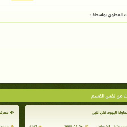
 المحتوي بواسطة :
ت من نفس القسم
حاولة اليهود قتل النبي
معرفة 
مد متولي الشعراوي
محمد م
4167
2008-07-06