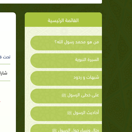
القائمة الرئيسية
من هو محمد رسول الله؟
تحت ق
السيرة النبوية
شارك
شبهات و ردود
على خطى الرسول ﷺ
أحاديث الرسول ﷺ
رجال ونساء حول الرسول ﷺ