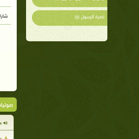
شارك
نصرة الرسول ﷺ
صوتيا
م
مح