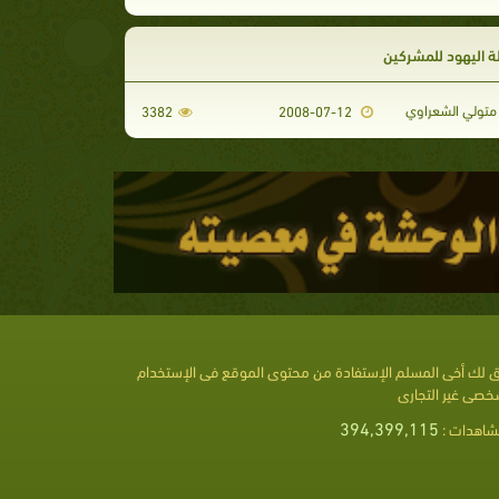
ة اليهود للمشركين
تولي الشعراوي
3382
2008-07-12
 لك أخى المسلم الإستفادة من محتوى الموقع فى الإستخدام
خصى غير التجارى
394,399,115
شاهدات :