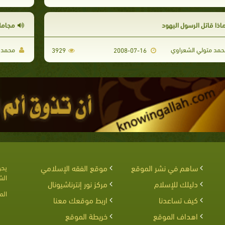
ماذا قاتل الرسول اليهود
مجامل
مد متولي الشعراوي
محمد م
3929
2008-07-16
ساهم في نشر الموقع
موقع الفقه الإسلامي
يحق
الش
دليلك للإسلام
مركز نور إنترناشيونال
الم
كيف تساعدنا
اربط موقعك معنا
اهداف الموقع
خريطة الموقع