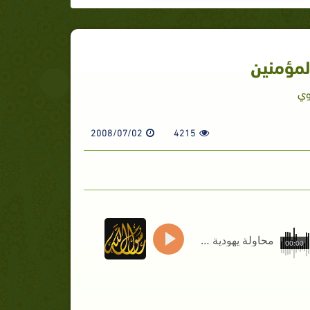
لمؤمنين
وي
2008/07/02
4215
محاولة يهودية لتضليل المؤمنين
00:00