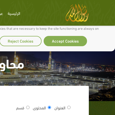
الرئيسية
عن
 to make our site work well for you and so we can continually improve it.
ies that are necessary to keep the site functioning are always on
Reject Cookies
Accept Cookies
محاول
العنوان
المحتوى
قسم