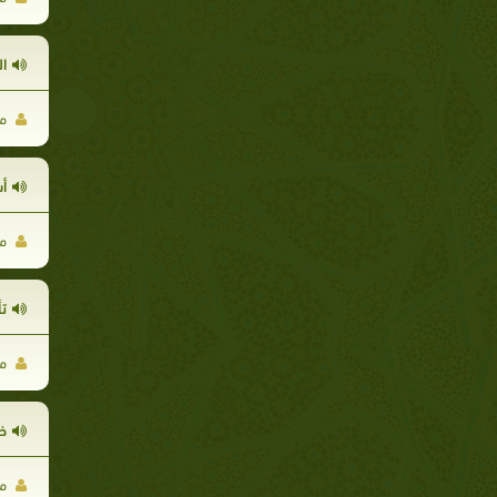
ال
مح
أس
مح
تأ
مح
خ
مح