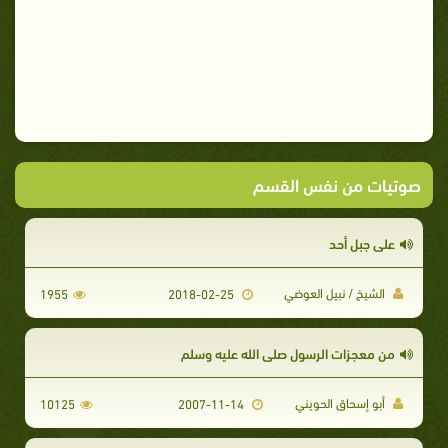
صوتيات من نفس القسم
على جبل أحد
الشيخ / نبيل العوضي
1955
2018-02-25
من معجزات الرسول صلى الله عليه وسلم
أبو إسحاق الحويني
10125
2007-11-14