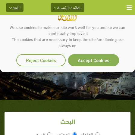
القائمة الرئيسية
اللغة
We use cookies to make our site work well for you and so we can
continually improve it.
The cookies that are necessary to keep the site functioning are
always on
عند قبر أمي
Reject Cookies
Accept Cookies
البحث
العنوان
المحتوى
قسم