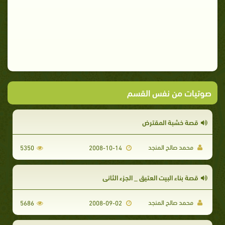
صوتيات من نفس القسم
قصة خشبة المقترض
محمد صالح المنجد
5350
2008-10-14
قصة بناء البيت العتيق _ الجزء الثاني
محمد صالح المنجد
5686
2008-09-02