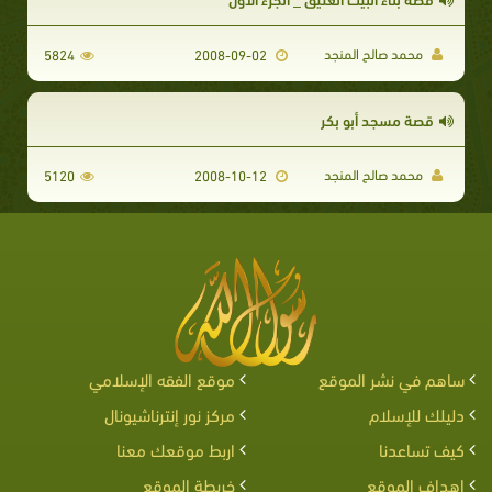
محمد صالح المنجد
5824
2008-09-02
قصة مسجد أبو بكر
محمد صالح المنجد
5120
2008-10-12
ساهم في نشر الموقع
موقع الفقه الإسلامي
دليلك للإسلام
مركز نور إنترناشيونال
كيف تساعدنا
اربط موقعك معنا
اهداف الموقع
خريطة الموقع