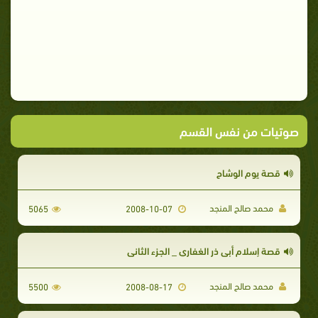
صوتيات من نفس القسم
قصة يوم الوشاح
محمد صالح المنجد
5065
2008-10-07
قصة إسلام أبي ذر الغفاري _ الجزء الثاني
محمد صالح المنجد
5500
2008-08-17