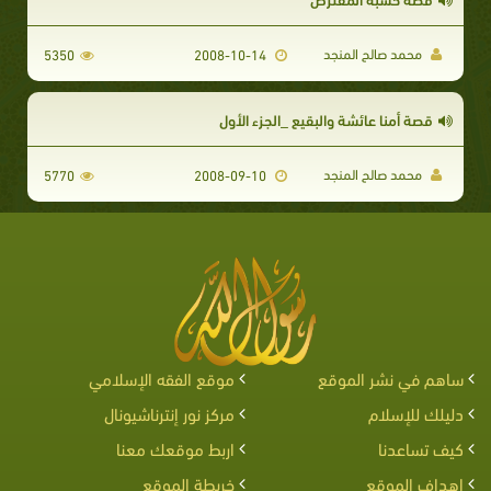
محمد صالح المنجد
5350
2008-10-14
قصة أمنا عائشة والبقيع _الجزء الأول
محمد صالح المنجد
5770
2008-09-10
ساهم في نشر الموقع
موقع الفقه الإسلامي
دليلك للإسلام
مركز نور إنترناشيونال
كيف تساعدنا
اربط موقعك معنا
اهداف الموقع
خريطة الموقع