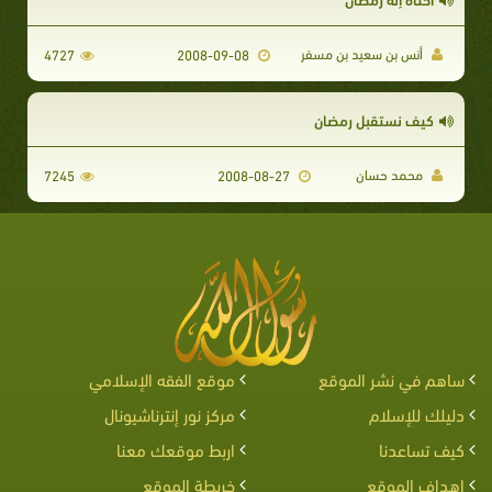
أنس بن سعيد بن مسفر
4727
2008-09-08
كيف نستقبل رمضان
محمد حسان
7245
2008-08-27
ساهم في نشر الموقع
موقع الفقه الإسلامي
دليلك للإسلام
مركز نور إنترناشيونال
كيف تساعدنا
اربط موقعك معنا
اهداف الموقع
خريطة الموقع