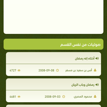
صوتيات من نفس القسم
أختاه إنه رمضان
أنس بن سعيد بن مسفر
4727
2008-09-08
رمضان وباب الريان
محمود المصري
4681
2008-09-03