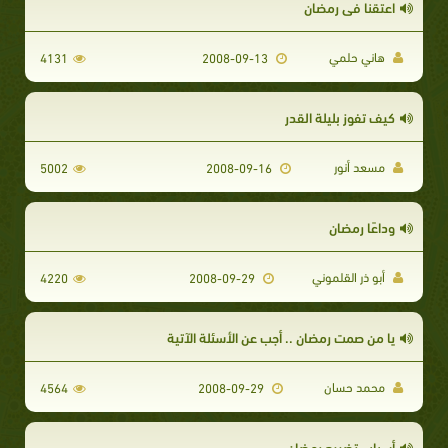
اعتقنا في رمضان
هاني حلمي
4131
2008-09-13
كيف تفوز بليلة القدر
مسعد أنور
5002
2008-09-16
وداعًا رمضان
أبو ذر القلموني
4220
2008-09-29
يا من صمت رمضان .. أجب عن الأسئلة الآتية
محمد حسان
4564
2008-09-29
أسباب تضييع رمضان