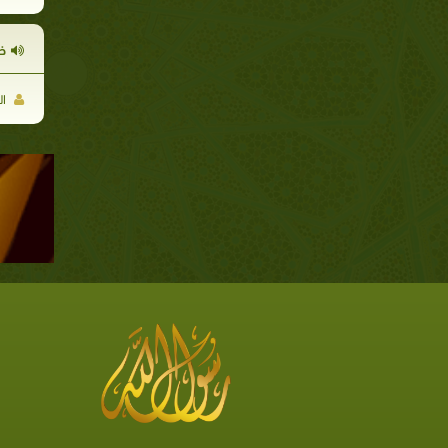
خا
ال