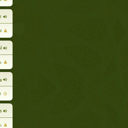
ا
ال
أ
عب
و
2012-12-01
ك
حس