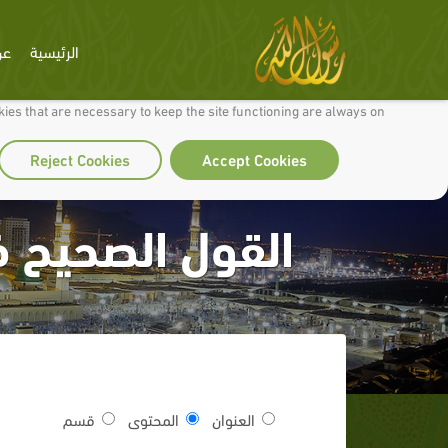
الرئيسية
عن
 to make our site work well for you and so we can continually improve it.
ies that are necessary to keep the site functioning are always on
Reject Cookies
Accept Cookies
القول الصحيح ف
العنوان
المحتوى
قسم