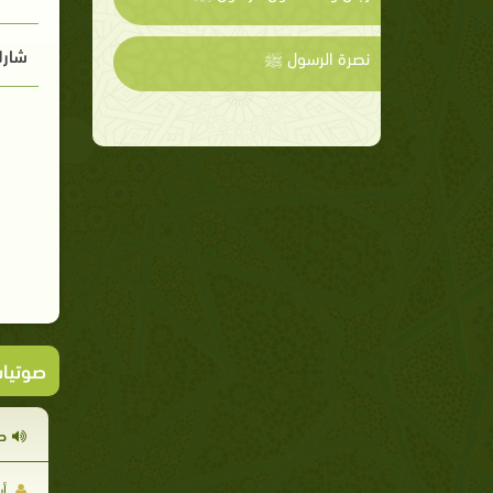
شارك
نصرة الرسول ﷺ
صوتيا
ص
أب