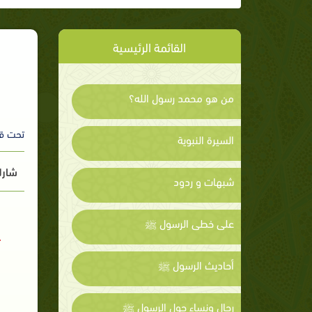
القائمة الرئيسية
من هو محمد رسول الله؟
تحت ق
السيرة النبوية
شارك
شبهات و ردود
على خطى الرسول ﷺ
أحاديث الرسول ﷺ
رجال ونساء حول الرسول ﷺ