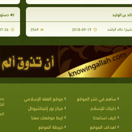
لد بن الوليد
دستور 
شيخ/ خالد الراشد
2012-07-26
2549
2018-09-19
ساهم في نشر الموقع
موقع الفقه الإسلامي
يحق
الش
دليلك للإسلام
مركز نور إنترناشيونال
الم
كيف تساعدنا
اربط موقعك معنا
اهداف الموقع
خريطة الموقع