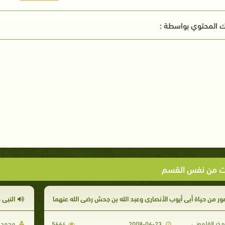
 المحتوي بواسطة :
ت من نفس القسم
ور من حياة أبي أيوب الأنصاري وعبد الله بن جحش رضي الله عنهما
النبي 
و ذر القلموني
محمد ا
5664
2008-06-23