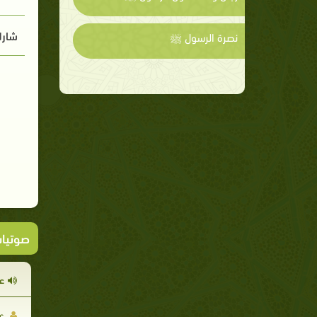
شارك
نصرة الرسول ﷺ
صوتيا
ع
عب