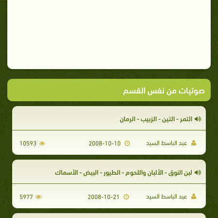
صوتيات من نفس القسم
التمر - التين - الزبيب - الرمان
عبد الباسط السيد
10593
2008-10-10
لبن النوق - الألبان واللحوم - الطيور - البيض - الأسماك
عبد الباسط السيد
5977
2008-10-21