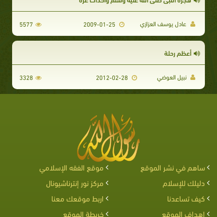
عادل يوسف العزازي
5577
2009-01-25
أعظم رحلة
نبيل العوضي
3328
2012-02-28
ساهم في نشر الموقع
موقع الفقه الإسلامي
دليلك للإسلام
مركز نور إنترناشيونال
كيف تساعدنا
اربط موقعك معنا
اهداف الموقع
خريطة الموقع