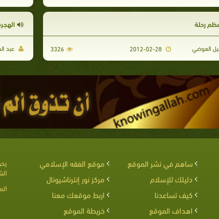
عظم رحلة
الهجرة
يل العوضي
عبد ال
3326
2012-02-28
ساهم في نشر الموقع
موقع الفقه الإسلامي
يحق
الش
دليلك للإسلام
مركز نور إنترناشيونال
الم
كيف تساعدنا
اربط موقعك معنا
اهداف الموقع
خريطة الموقع