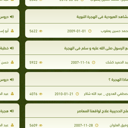
شاهد العبودية في الهجرة النبوية
دروس 
مد حسين يعقوب
أبو إس
5622
2009-01-01
ع الرسول صلى الله عليه و سلم في الهجرة
خطبة ا
د الحميد كشك
حسن أبو
5922
2007-11-14
اذا الهجرة ؟
دروس 
طفي العدوي _ عبد الله شاكر
عبد ال
4076
2010-01-21
لح الحديبية علاج لواقعنا المعاصر
هجرة 
فيق العلوان
عبد ال
5609
2007-11-28