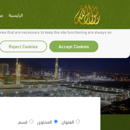
الرئيسية
عن
 to make our site work well for you and so we can continually improve it.
ies that are necessary to keep the site functioning are always on
Reject Cookies
Accept Cookies
العنوان
المحتوى
قسم