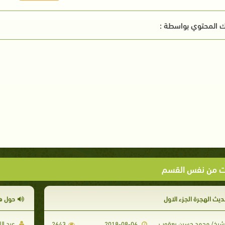
 المحتوي بواسطة :
ت من نفس القسم
ديث الهجرة الجزء الاول
حول ه
شيخ/ محمد حسين يعقوب
عبد ال
2643
2018-08-06