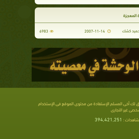
 المعجزة
حميد كشك
6983
2007-11-14
 لك أخى المسلم الإستفادة من محتوى الموقع فى الإستخدام
خصى غير التجارى
394,421,251
شاهدات :