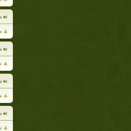
م
مح
م
عب
لم
مص
ص
تو