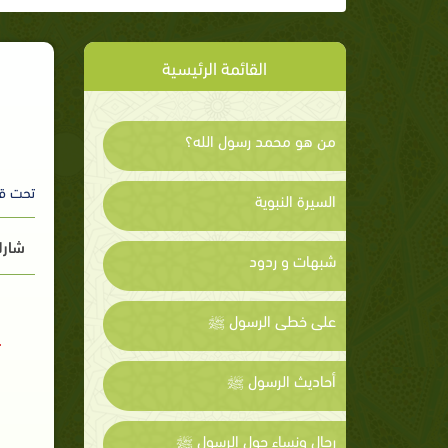
القائمة الرئيسية
من هو محمد رسول الله؟
تحت ق
السيرة النبوية
شارك
شبهات و ردود
على خطى الرسول ﷺ
أحاديث الرسول ﷺ
رجال ونساء حول الرسول ﷺ