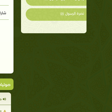
شارك
نصرة الرسول ﷺ
صوتيا
ح
ال