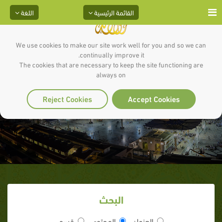
القائمة الرئيسية
اللغة
We use cookies to make our site work well for you and so we can
continually improve it.
The cookies that are necessary to keep the site functioning are
always on
عمير بن الحمام
Reject Cookies
Accept Cookies
البحث
العنوان
المحتوى
قسم