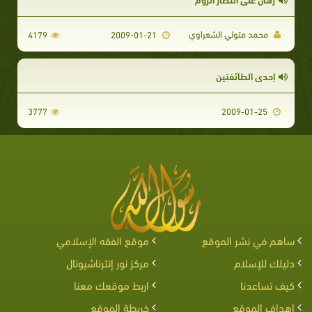
محمد متولي الشعراوي
4179
2009-01-21
إحدى الطائفتين
3777
2009-01-25
ساهم في نشر الموقع
موقع الفقه الإسلامي
دليلك للإسلام
مركز نور إنترناشيونال
كيف تساعدنا
اربط موقعك معنا
اهداف الموقع
خريطة الموقع